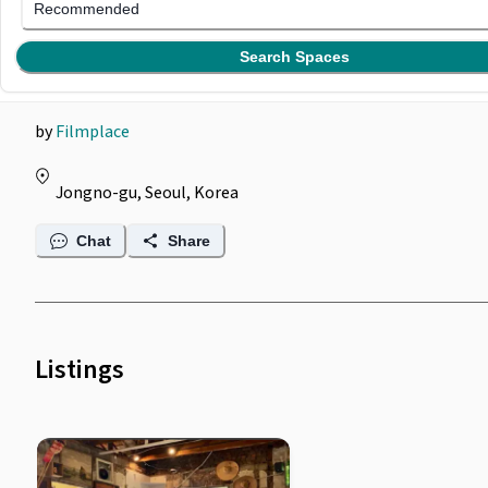
Filmplace @ Cafe : 인사
Recommended
동 복합문화예술공간
Search Spaces
by
Filmplace
Jongno-gu, Seoul, Korea
Chat
Share
Listings