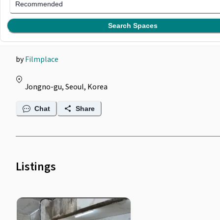
Filmplace @ 인사동 복합
Recommended
문화예술공간 별관 3F
Search Spaces
by
Filmplace
Jongno-gu, Seoul, Korea
Chat
Share
Listings